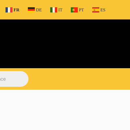
FR
DE
IT
PT
ES