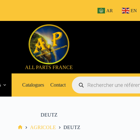
AR
EN
ALL PARTS FRANCE
Recherche
de
s
Catalogues
Contact
produits
DEUTZ
AGRICOLE
DEUTZ
Accueil