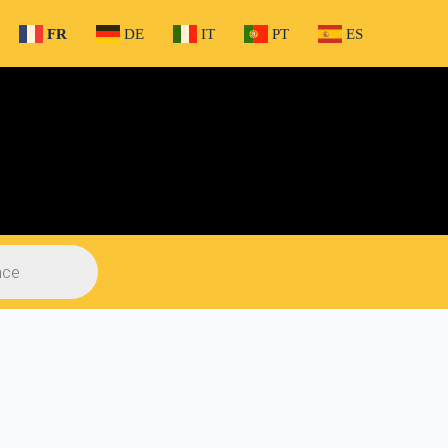
FR
DE
IT
PT
ES