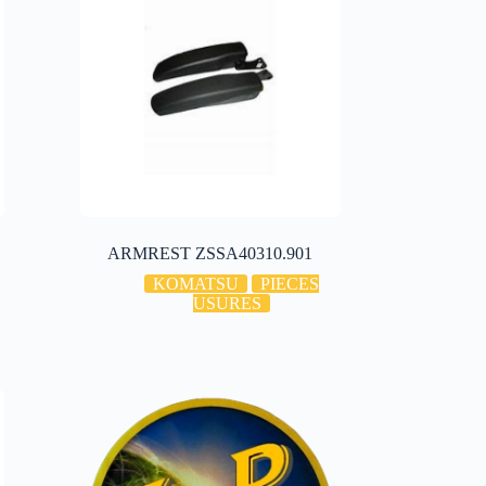
ARMREST ZSSA40310.901
KOMATSU
PIECES
USURES