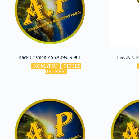
Back Cushion ZSSA39939.901
BACK-UP 
KOMATSU
PIECES
USURES