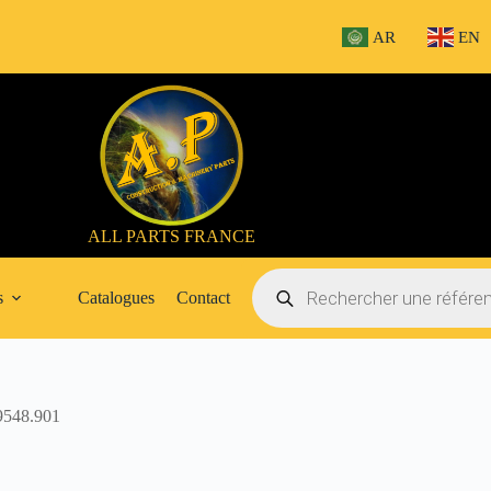
AR
EN
ALL PARTS FRANCE
Recherche
de
s
Catalogues
Contact
produits
548.901