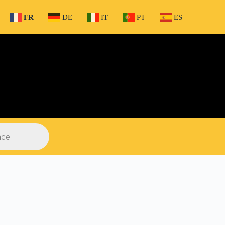
FR
DE
IT
PT
ES