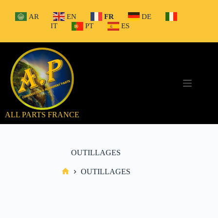
Passer
au
AR
EN
FR
DE
contenu
IT
PT
ES
ALL PARTS FRANCE
OUTILLAGES
OUTILLAGES
Accueil