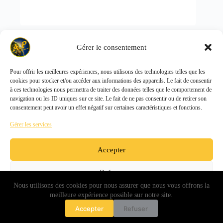
WIPPER ARM 7621491
Gérer le consentement
LIEBHERR
Pour offrir les meilleures expériences, nous utilisons des technologies telles que les
cookies pour stocker et/ou accéder aux informations des appareils. Le fait de consentir
Copyright © 2026 - ALL PARTS FRANCE SAS
à ces technologies nous permettra de traiter des données telles que le comportement de
navigation ou les ID uniques sur ce site. Le fait de ne pas consentir ou de retirer son
consentement peut avoir un effet négatif sur certaines caractéristiques et fonctions.
Gérer les services
Accepter
Refuser
Nous utilisons des cookies pour nous assurer que nous vous offrons la
Voir les préférences
meilleure expérience possible sur notre site.
Politique de confidentialité
Accepter
Refuser
Politique de cookies (UE)
Politique de cookies
Politique de confidentialité
Conditions générales de vente