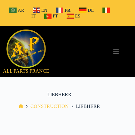
Passer
au
AR
EN
FR
DE
contenu
IT
PT
ES
ALL PARTS FRANCE
LIEBHERR
CONSTRUCTION
LIEBHERR
Accueil