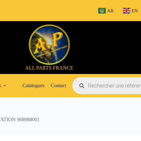
AR
EN
ALL PARTS FRANCE
Recherche
de
s
Catalogues
Contact
produits
TION 968988001