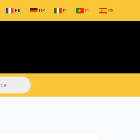
FR
DE
IT
PT
ES