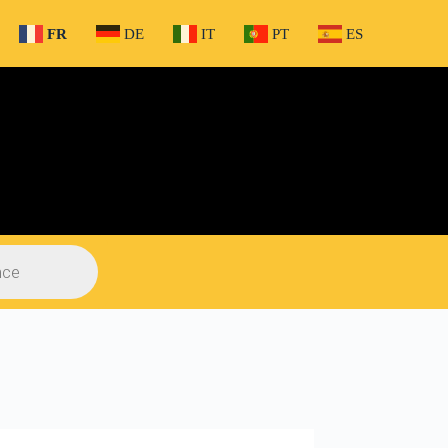
FR
DE
IT
PT
ES