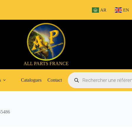
AR
EN
ALL PARTS FRANCE
Recherche
de
s
Catalogues
Contact
produits
5486