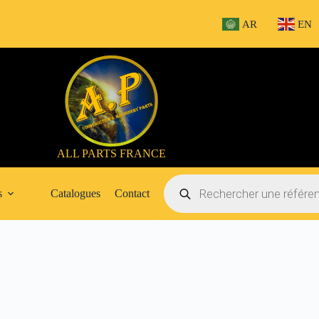
AR
EN
ALL PARTS FRANCE
Recherche
de
s
Catalogues
Contact
produits