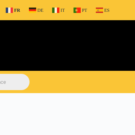
FR
DE
IT
PT
ES