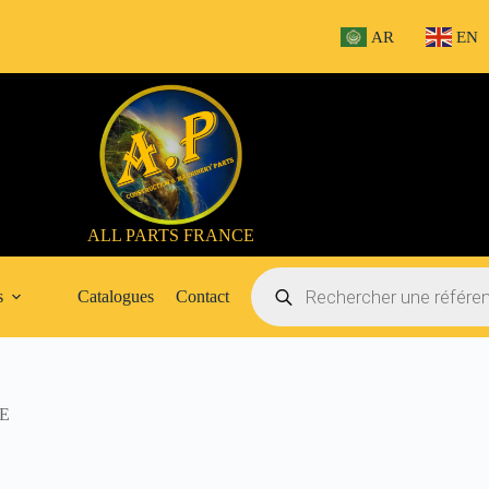
AR
EN
ALL PARTS FRANCE
Recherche
de
s
Catalogues
Contact
produits
0E