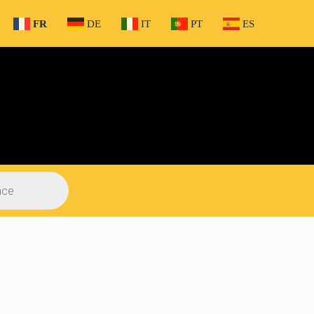
FR
DE
IT
PT
ES