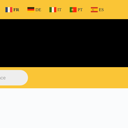
FR
DE
IT
PT
ES