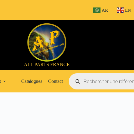
AR
EN
ALL PARTS FRANCE
Recherche
de
s
Catalogues
Contact
produits