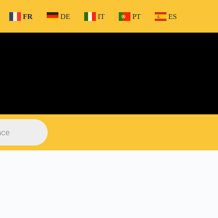
FR
DE
IT
PT
ES