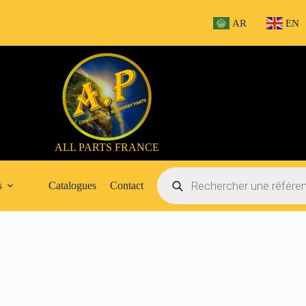
AR
EN
ALL PARTS FRANCE
Recherche
de
s
Catalogues
Contact
produits