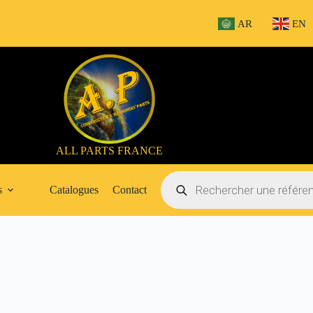
AR
EN
ALL PARTS FRANCE
Recherche
de
s
Catalogues
Contact
produits