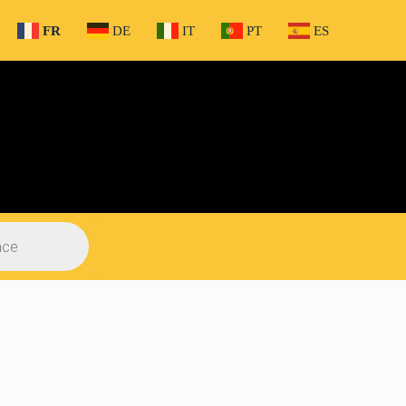
FR
DE
IT
PT
ES