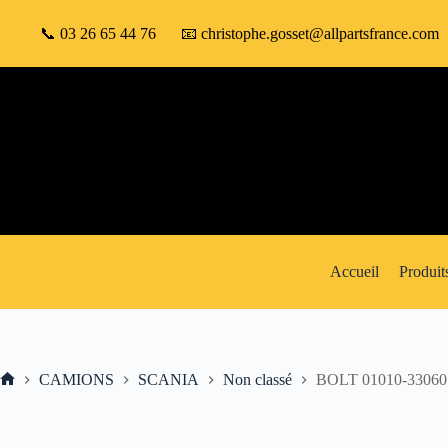
Passer
au
📞 03 26 65 44 76
📧 christophe.gosset@allpartsfrance.com
contenu
Accueil
Produit
CAMIONS
SCANIA
Non classé
BOLT 01010-33060
Accueil