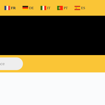
FR
DE
IT
PT
ES