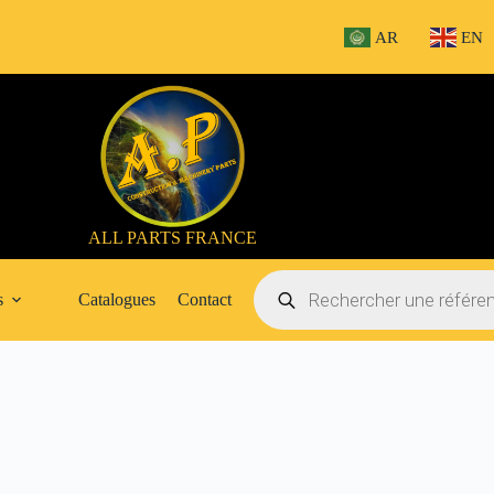
AR
EN
ALL PARTS FRANCE
Recherche
de
s
Catalogues
Contact
produits