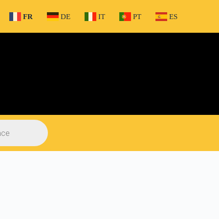
FR
DE
IT
PT
ES