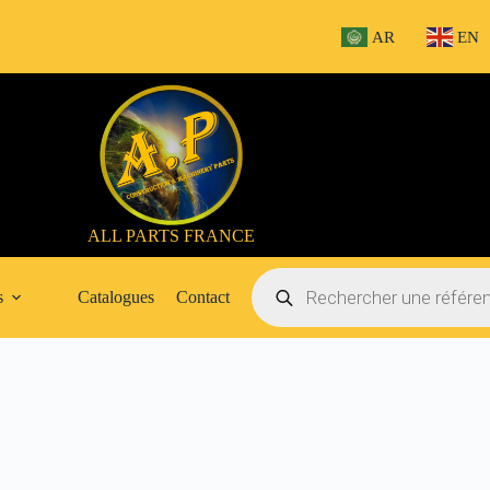
AR
EN
ALL PARTS FRANCE
Recherche
de
s
Catalogues
Contact
produits