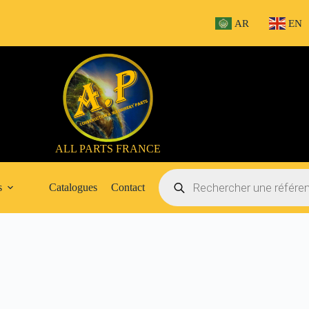
AR
EN
ALL PARTS FRANCE
Recherche
de
s
Catalogues
Contact
produits