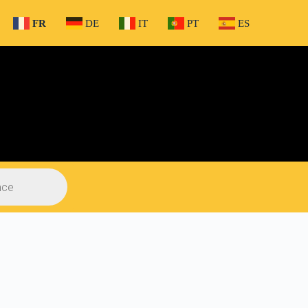
FR
DE
IT
PT
ES