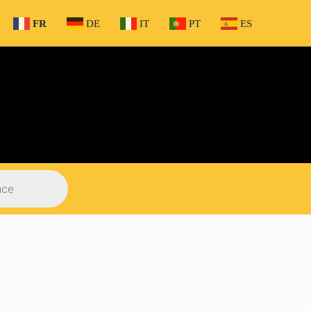
FR
DE
IT
PT
ES