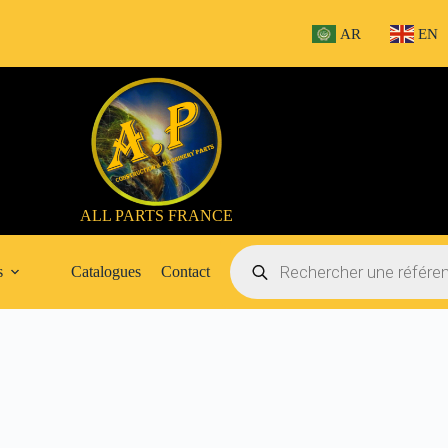
AR
EN
ALL PARTS FRANCE
Recherche
de
s
Catalogues
Contact
produits