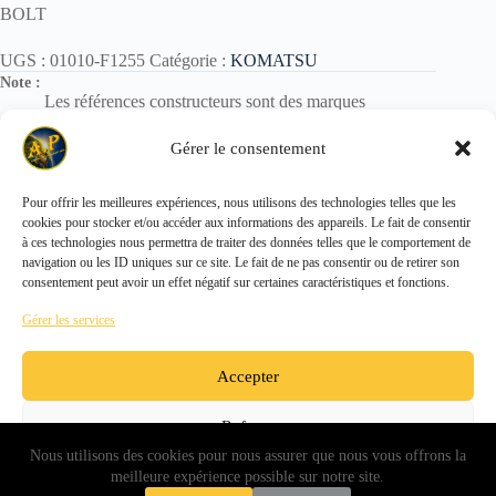
BOLT
UGS :
01010-F1255
Catégorie :
KOMATSU
Note :
Les références constructeurs sont des marques
déposées.
Elles sont utilisées uniquement pour identification des
Gérer le consentement
pièces.
Pour offrir les meilleures expériences, nous utilisons des technologies telles que les
cookies pour stocker et/ou accéder aux informations des appareils. Le fait de consentir
Copyright © 2026 - ALL PARTS FRANCE SAS
à ces technologies nous permettra de traiter des données telles que le comportement de
navigation ou les ID uniques sur ce site. Le fait de ne pas consentir ou de retirer son
consentement peut avoir un effet négatif sur certaines caractéristiques et fonctions.
Gérer les services
Accepter
Refuser
Nous utilisons des cookies pour nous assurer que nous vous offrons la
Voir les préférences
meilleure expérience possible sur notre site.