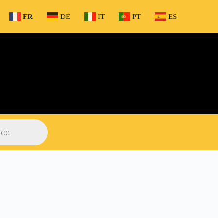
FR
DE
IT
PT
ES