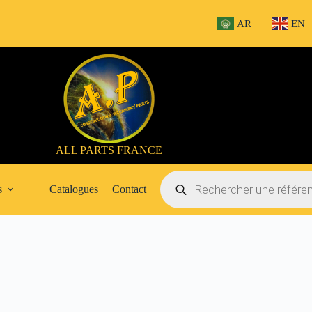
AR
EN
ALL PARTS FRANCE
Recherche
de
s
Catalogues
Contact
produits