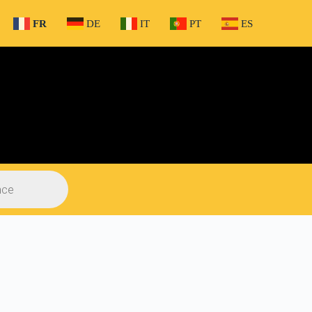
FR
DE
IT
PT
ES