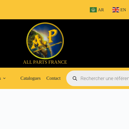
AR
EN
ALL PARTS FRANCE
Recherche
de
s
Catalogues
Contact
produits