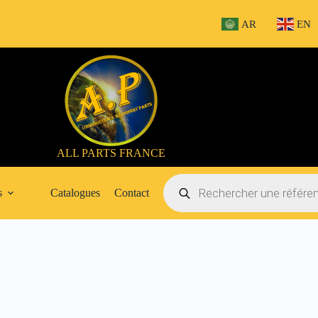
AR
EN
ALL PARTS FRANCE
Recherche
de
s
Catalogues
Contact
produits