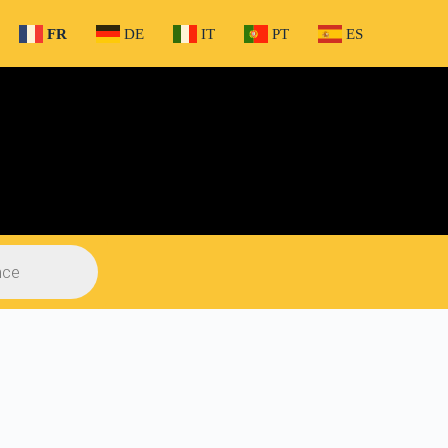
FR
DE
IT
PT
ES