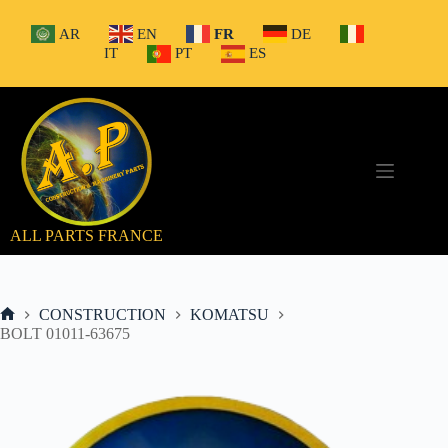
Passer
au
AR
EN
FR
DE
contenu
IT
PT
ES
ALL PARTS FRANCE
CONSTRUCTION
KOMATSU
Accueil
BOLT 01011-63675