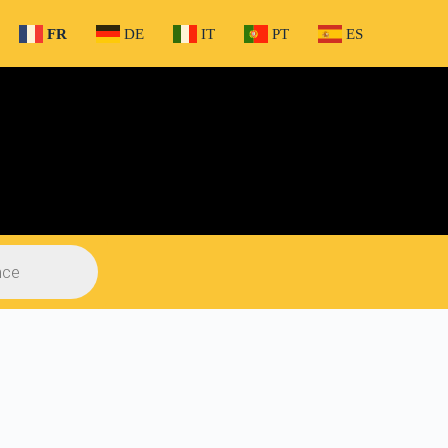
FR
DE
IT
PT
ES