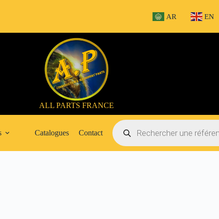
AR
EN
ALL PARTS FRANCE
Recherche
de
s
Catalogues
Contact
produits