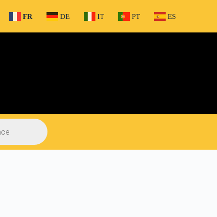
FR
DE
IT
PT
ES