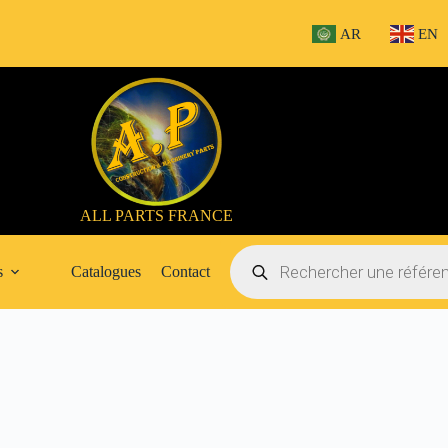
AR
EN
ALL PARTS FRANCE
Recherche
de
s
Catalogues
Contact
produits