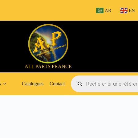
AR
EN
ALL PARTS FRANCE
Recherche
de
s
Catalogues
Contact
produits