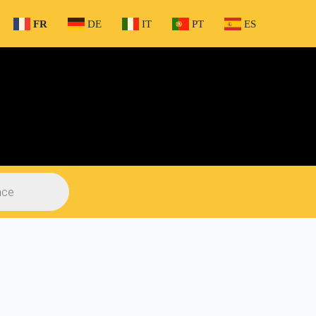
FR
DE
IT
PT
ES