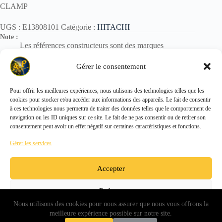
CLAMP
UGS :
E13808101
Catégorie :
HITACHI
Note :
Les références constructeurs sont des marques
déposées.
Elles sont utilisées uniquement pour identification des
Gérer le consentement
pièces.
Pour offrir les meilleures expériences, nous utilisons des technologies telles que les
cookies pour stocker et/ou accéder aux informations des appareils. Le fait de consentir
Copyright © 2026 - ALL PARTS FRANCE SAS
à ces technologies nous permettra de traiter des données telles que le comportement de
navigation ou les ID uniques sur ce site. Le fait de ne pas consentir ou de retirer son
consentement peut avoir un effet négatif sur certaines caractéristiques et fonctions.
Gérer les services
Accepter
Refuser
Nous utilisons des cookies pour nous assurer que nous vous offrons la
Voir les préférences
meilleure expérience possible sur notre site.