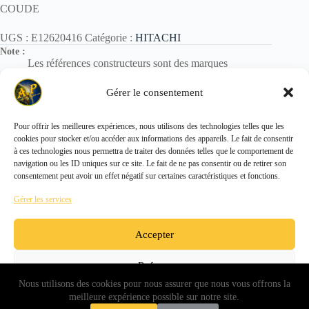
COUDE
UGS :
E12620416
Catégorie :
HITACHI
Note :
Les références constructeurs sont des marques
déposées.
Elles sont utilisées uniquement pour identification des
Gérer le consentement
pièces.
Pour offrir les meilleures expériences, nous utilisons des technologies telles que les
cookies pour stocker et/ou accéder aux informations des appareils. Le fait de consentir
Copyright © 2026 - ALL PARTS FRANCE SAS
à ces technologies nous permettra de traiter des données telles que le comportement de
navigation ou les ID uniques sur ce site. Le fait de ne pas consentir ou de retirer son
consentement peut avoir un effet négatif sur certaines caractéristiques et fonctions.
Gérer les services
Accepter
Refuser
Nous utilisons des cookies pour nous assurer que nous vous offrons la
Voir les préférences
meilleure expérience possible sur notre site.