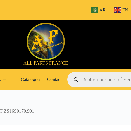
AR
EN
ALL PARTS FRANCE
Recherche
de
s
Catalogues
Contact
produits
 ZS16S0170.901