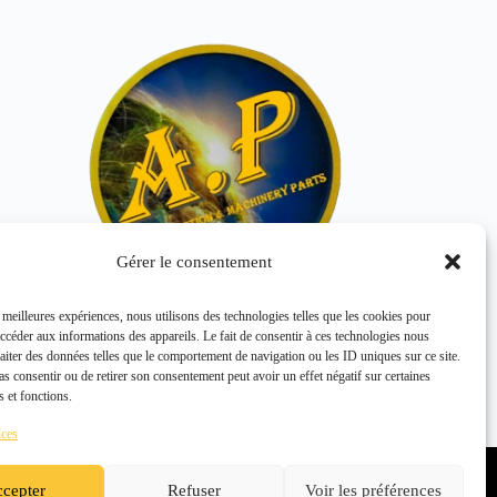
Gérer le consentement
s meilleures expériences, nous utilisons des technologies telles que les cookies pour
accéder aux informations des appareils. Le fait de consentir à ces technologies nous
WASHER 00039-51500
raiter des données telles que le comportement de navigation ou les ID uniques sur ce site.
KOMATSU
pas consentir ou de retirer son consentement peut avoir un effet négatif sur certaines
s et fonctions.
ices
Politique de confidentialité
Politique de cookies (UE)
cepter
Refuser
Voir les préférences
Conditions générales de vente