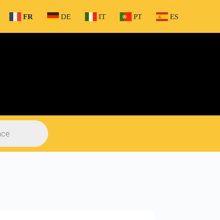
FR
DE
IT
PT
ES