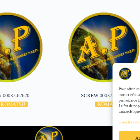
Pour offrir le
stocker et/ou 
 00037-62620
SCREW 00037-62610
permettra de t
KOMATSU
KOMATSU
Le fait de ne 
caractéristique
Gérer les serv
Ac