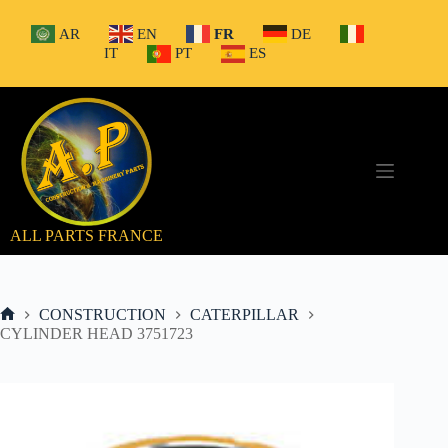
Passer
au
AR
EN
FR
DE
contenu
IT
PT
ES
ALL PARTS FRANCE
CONSTRUCTION
CATERPILLAR
Accueil
CYLINDER HEAD 3751723