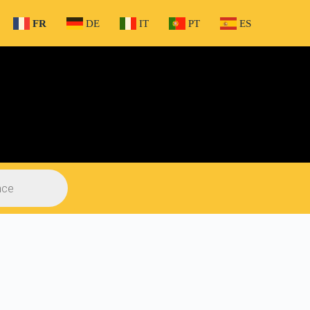
FR
DE
IT
PT
ES