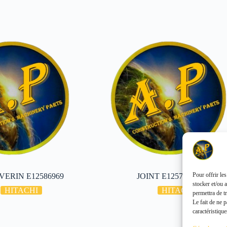
Pour offrir le
 VERIN E12586969
JOINT E12570185
stocker et/ou 
HITACHI
HITACHI
permettra de t
Le fait de ne 
caractéristique