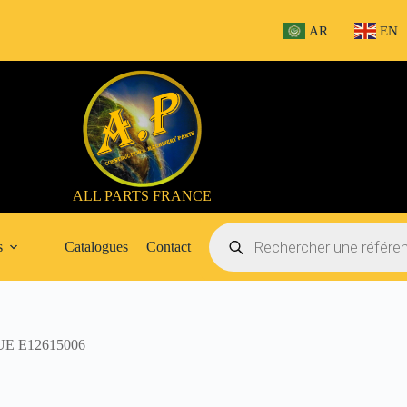
AR
EN
ALL PARTS FRANCE
Recherche
de
s
Catalogues
Contact
produits
E E12615006