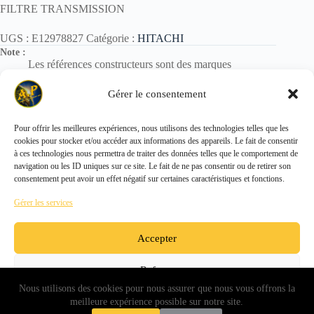
FILTRE TRANSMISSION
UGS :
E12978827
Catégorie :
HITACHI
Note :
Les références constructeurs sont des marques
déposées.
Elles sont utilisées uniquement pour identification des
Gérer le consentement
pièces.
Pour offrir les meilleures expériences, nous utilisons des technologies telles que les
cookies pour stocker et/ou accéder aux informations des appareils. Le fait de consentir
Copyright © 2026 - ALL PARTS FRANCE SAS
à ces technologies nous permettra de traiter des données telles que le comportement de
navigation ou les ID uniques sur ce site. Le fait de ne pas consentir ou de retirer son
consentement peut avoir un effet négatif sur certaines caractéristiques et fonctions.
Gérer les services
Accepter
Refuser
Nous utilisons des cookies pour nous assurer que nous vous offrons la
Voir les préférences
meilleure expérience possible sur notre site.