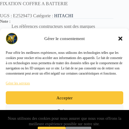
FIXATION COFFRE A BATTERIE
UGS :
E2529473
Catégorie :
HITACHI
Note :
Les références constructeurs sont des marques
déposées.
Elles sont utilisées uniquement pour identification des
Gérer le consentement
pièces.
Pour offrir les meilleures expériences, nous utilisons des technologies telles que les
cookies pour stocker et/ou accéder aux informations des appareils. Le fait de consentir
Copyright © 2026 - ALL PARTS FRANCE SAS
à ces technologies nous permettra de traiter des données telles que le comportement de
navigation ou les ID uniques sur ce site. Le fait de ne pas consentir ou de retirer son
consentement peut avoir un effet négatif sur certaines caractéristiques et fonctions.
Gérer les services
Accepter
Refuser
Nous utilisons des cookies pour nous assurer que nous vous offrons la
Voir les préférences
meilleure expérience possible sur notre site.