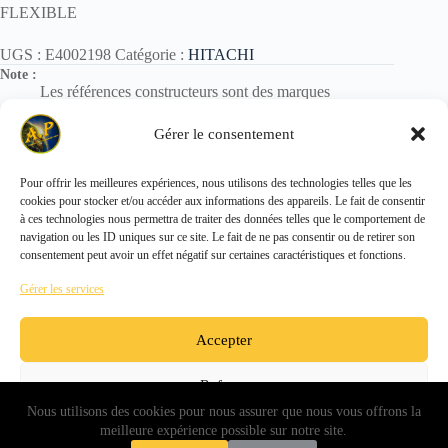
FLEXIBLE
UGS :
E4002198
Catégorie :
HITACHI
Note :
Les références constructeurs sont des marques
déposées.
Elles sont utilisées uniquement pour identification des
Gérer le consentement
pièces.
Pour offrir les meilleures expériences, nous utilisons des technologies telles que les
cookies pour stocker et/ou accéder aux informations des appareils. Le fait de consentir
Copyright © 2026 - ALL PARTS FRANCE SAS
à ces technologies nous permettra de traiter des données telles que le comportement de
navigation ou les ID uniques sur ce site. Le fait de ne pas consentir ou de retirer son
consentement peut avoir un effet négatif sur certaines caractéristiques et fonctions.
Gérer les services
Accepter
Refuser
Nous utilisons des cookies pour nous assurer que nous vous offrons la
Voir les préférences
meilleure expérience possible sur notre site.