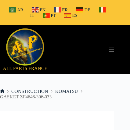
Passer
au
AR
EN
FR
DE
contenu
IT
PT
ES
ALL PARTS FRANCE
CONSTRUCTION
KOMATSU
Accueil
GASKET ZF4646-306-033