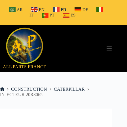
Passer
au
AR
EN
FR
DE
contenu
IT
PT
ES
ALL PARTS FRANCE
CONSTRUCTION
CATERPILLAR
Accueil
INJECTEUR 20R8065