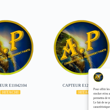
EUR E11042104
CAPTEUR E12586602
Pour offrir le
HITACHI
HITACHI
stocker et/ou 
permettra de t
Le fait de ne 
caractéristique