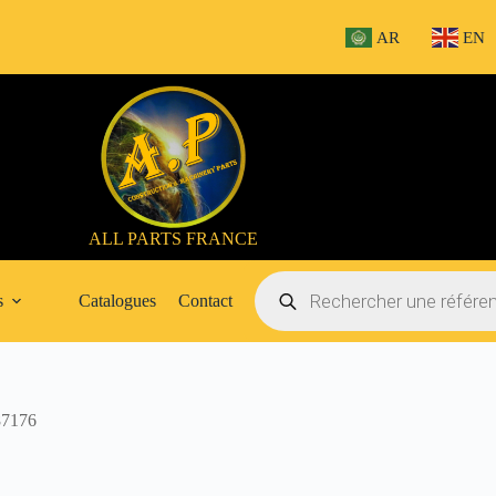
AR
EN
ALL PARTS FRANCE
Recherche
de
s
Catalogues
Contact
produits
7176