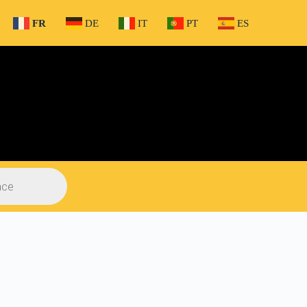
FR
DE
IT
PT
ES