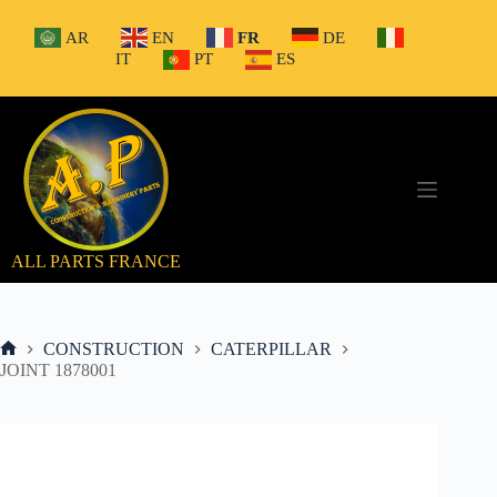
Passer
au
AR
EN
FR
DE
contenu
IT
PT
ES
ALL PARTS FRANCE
CONSTRUCTION
CATERPILLAR
Accueil
JOINT 1878001