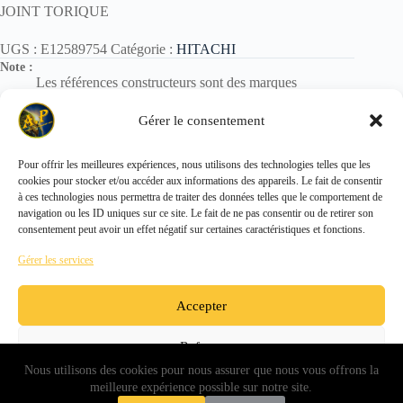
JOINT TORIQUE
UGS :
E12589754
Catégorie :
HITACHI
Note :
Les références constructeurs sont des marques
déposées.
Elles sont utilisées uniquement pour identification des
Gérer le consentement
pièces.
Pour offrir les meilleures expériences, nous utilisons des technologies telles que les
cookies pour stocker et/ou accéder aux informations des appareils. Le fait de consentir
Copyright © 2026 - ALL PARTS FRANCE SAS
à ces technologies nous permettra de traiter des données telles que le comportement de
navigation ou les ID uniques sur ce site. Le fait de ne pas consentir ou de retirer son
consentement peut avoir un effet négatif sur certaines caractéristiques et fonctions.
Gérer les services
Accepter
Refuser
Nous utilisons des cookies pour nous assurer que nous vous offrons la
Voir les préférences
meilleure expérience possible sur notre site.