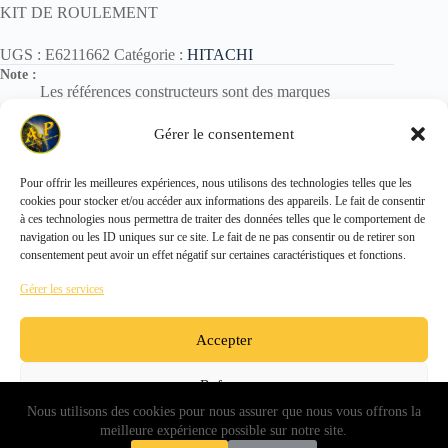
KIT DE ROULEMENT
UGS :
E6211662
Catégorie :
HITACHI
Note :
Les références constructeurs sont des marques
déposées.
Elles sont utilisées uniquement pour identification des
Gérer le consentement
pièces.
Pour offrir les meilleures expériences, nous utilisons des technologies telles que les
cookies pour stocker et/ou accéder aux informations des appareils. Le fait de consentir
Copyright © 2026 - ALL PARTS FRANCE SAS
à ces technologies nous permettra de traiter des données telles que le comportement de
navigation ou les ID uniques sur ce site. Le fait de ne pas consentir ou de retirer son
consentement peut avoir un effet négatif sur certaines caractéristiques et fonctions.
Gérer les services
Accepter
Refuser
Nous utilisons des cookies pour nous assurer que nous vous offrons la
Voir les préférences
meilleure expérience possible sur notre site.