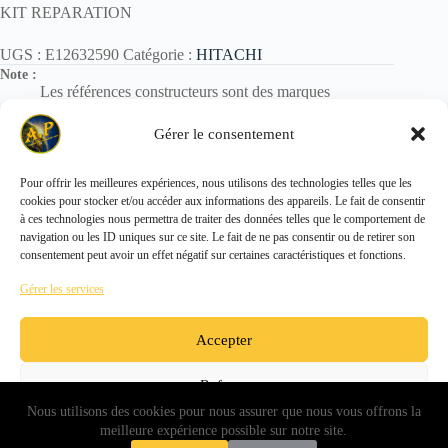
KIT REPARATION
UGS :
E12632590
Catégorie :
HITACHI
Note :
Les références constructeurs sont des marques
déposées.
Elles sont utilisées uniquement pour identification des
Gérer le consentement
pièces.
Pour offrir les meilleures expériences, nous utilisons des technologies telles que les
cookies pour stocker et/ou accéder aux informations des appareils. Le fait de consentir
Copyright © 2026 - ALL PARTS FRANCE SAS
à ces technologies nous permettra de traiter des données telles que le comportement de
navigation ou les ID uniques sur ce site. Le fait de ne pas consentir ou de retirer son
consentement peut avoir un effet négatif sur certaines caractéristiques et fonctions.
Gérer les services
Accepter
Refuser
Nous utilisons des cookies pour nous assurer que nous vous offrons la
Voir les préférences
meilleure expérience possible sur notre site.