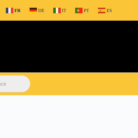
FR
DE
IT
PT
ES