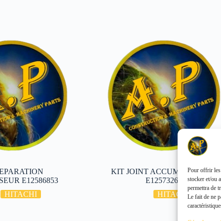
Pour offrir le
REPARATION
KIT JOINT ACCUMULATEUR
stocker et/ou 
EUR E12586853
E12573266
permettra de t
HITACHI
HITACHI
Le fait de ne 
caractéristique