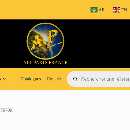
AR
EN
ALL PARTS FRANCE
Recherche
de
s
Catalogues
Contact
produits
79709