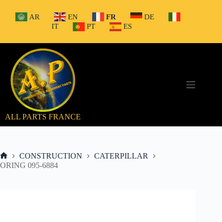
Passer
au
AR
EN
FR
DE
contenu
IT
PT
ES
ALL PARTS FRANCE
CONSTRUCTION
CATERPILLAR
Accueil
ORING 095-6884