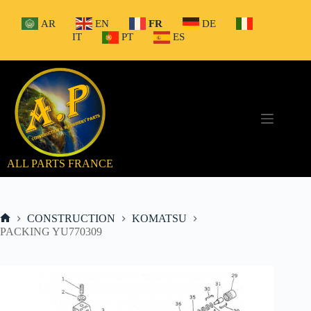
Passer
au
AR
EN
FR
DE
contenu
IT
PT
ES
ALL PARTS FRANCE
CONSTRUCTION
KOMATSU
Accueil
PACKING YU770309