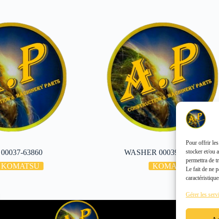
Pour offrir le
stocker et/ou 
00037-63860
WASHER 00039-51400
permettra de t
KOMATSU
KOMATSU
Le fait de ne 
caractéristique
Gérer les serv