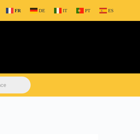
FR
DE
IT
PT
ES