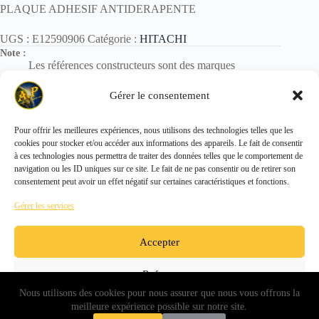
PLAQUE ADHESIF ANTIDERAPENTE
UGS :
E12590906
Catégorie :
HITACHI
Note :
Les références constructeurs sont des marques
déposées.
Elles sont utilisées uniquement pour identification des
Gérer le consentement
pièces.
Pour offrir les meilleures expériences, nous utilisons des technologies telles que les
cookies pour stocker et/ou accéder aux informations des appareils. Le fait de consentir
Copyright © 2026 - ALL PARTS FRANCE SAS
à ces technologies nous permettra de traiter des données telles que le comportement de
navigation ou les ID uniques sur ce site. Le fait de ne pas consentir ou de retirer son
consentement peut avoir un effet négatif sur certaines caractéristiques et fonctions.
Gérer les services
Accepter
Refuser
Nous utilisons des cookies pour nous assurer que nous vous offrons la
Voir les préférences
meilleure expérience possible sur notre site.