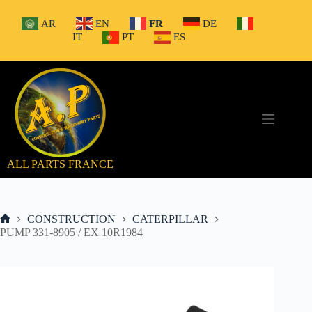
Passer
au
AR
EN
FR
DE
contenu
IT
PT
ES
ALL PARTS FRANCE
CONSTRUCTION
CATERPILLAR
Accueil
PUMP 331-8905 / EX 10R1984