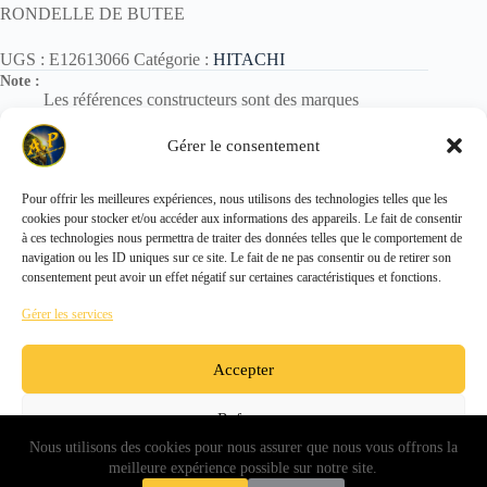
RONDELLE DE BUTEE
UGS :
E12613066
Catégorie :
HITACHI
Note :
Les références constructeurs sont des marques
déposées.
Elles sont utilisées uniquement pour identification des
Gérer le consentement
pièces.
Pour offrir les meilleures expériences, nous utilisons des technologies telles que les
cookies pour stocker et/ou accéder aux informations des appareils. Le fait de consentir
Copyright © 2026 - ALL PARTS FRANCE SAS
à ces technologies nous permettra de traiter des données telles que le comportement de
navigation ou les ID uniques sur ce site. Le fait de ne pas consentir ou de retirer son
consentement peut avoir un effet négatif sur certaines caractéristiques et fonctions.
Gérer les services
Accepter
Refuser
Nous utilisons des cookies pour nous assurer que nous vous offrons la
Voir les préférences
meilleure expérience possible sur notre site.