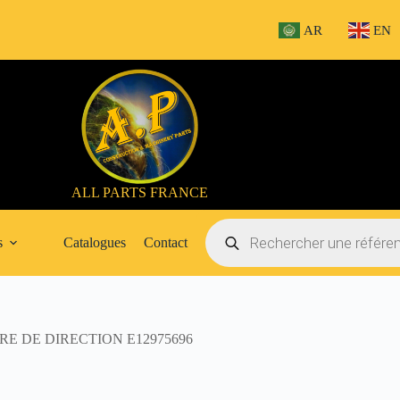
AR
EN
ALL PARTS FRANCE
Recherche
de
s
Catalogues
Contact
produits
E DE DIRECTION E12975696