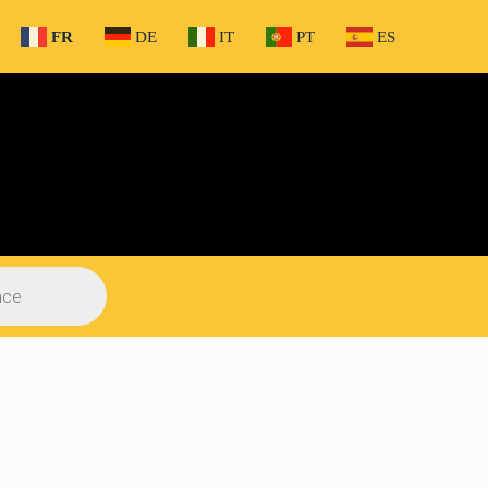
FR
DE
IT
PT
ES