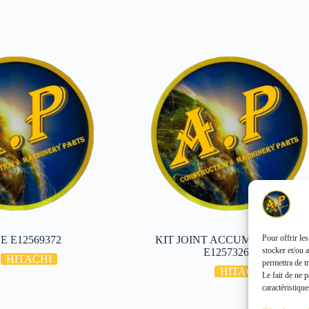
Pour offrir le
 E12569372
KIT JOINT ACCUMULATEUR
stocker et/ou 
E12573266
HITACHI
permettra de t
HITACHI
Le fait de ne 
caractéristique