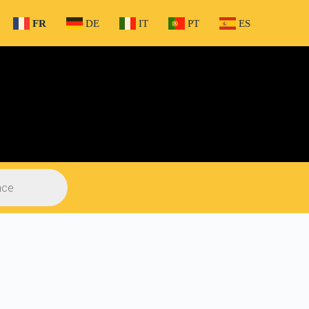
FR
DE
IT
PT
ES