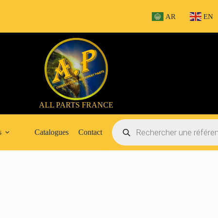
AR
EN
ALL PARTS FRANCE
Recherche
de
s
Catalogues
Contact
produits