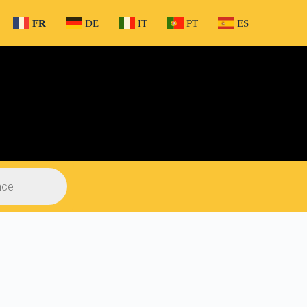
FR
DE
IT
PT
ES