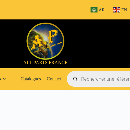
AR
EN
ALL PARTS FRANCE
Recherche
de
s
Catalogues
Contact
produits