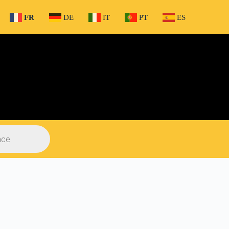
FR
DE
IT
PT
ES